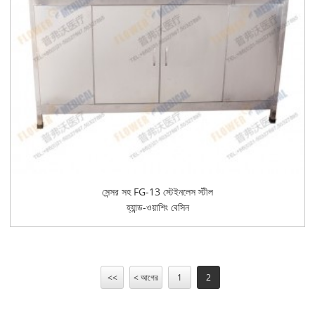
সেন্সর সহ FG-13 স্টেইনলেস স্টীল
হ্যান্ড-ওয়াশিং বেসিন
<<
< আগের
1
2