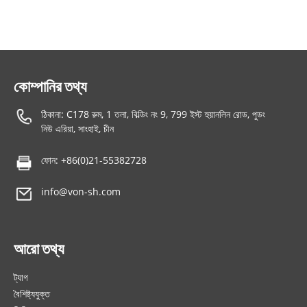
কোম্পানির তথ্য
ঠিকানা: C178 রুম, 1 তলা, বিল্ডিং নং 9, 799 ইস্ট হুয়ানলিন রোড, পুডং
নিউ এরিয়া, সাংহাই, চীন
ফোন: +86(0)21-55382728
info@von-sh.com
আরো তথ্য
ট্যাগ
বৈশিষ্ট্যযুক্ত