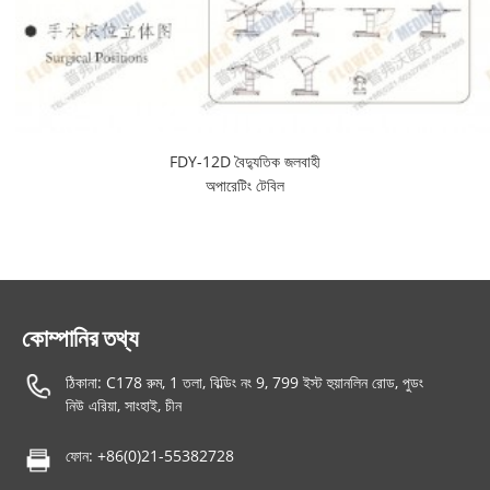
FDY-12D বৈদ্যুতিক জলবাহী
অপারেটিং টেবিল
কোম্পানির তথ্য
ঠিকানা: C178 রুম, 1 তলা, বিল্ডিং নং 9, 799 ইস্ট হুয়ানলিন রোড, পুডং
নিউ এরিয়া, সাংহাই, চীন
ফোন: +86(0)21-55382728