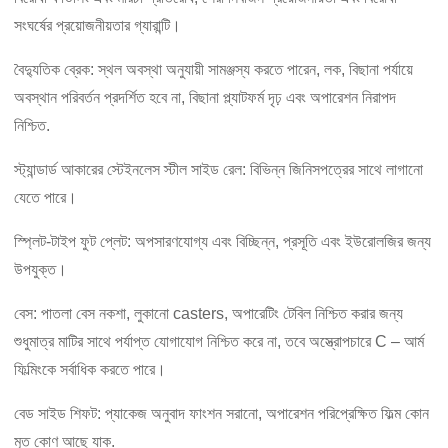
সংঘর্ষের প্রয়োজনীয়তার গ্যারান্টি।
বৈদ্যুতিক ব্রেক: স্থল অবস্থা অনুযায়ী সামঞ্জস্য করতে পারেন, লক, বিছানা পর্যায়ে
অবস্থান পরিবর্তন প্রদর্শিত হবে না, বিছানা প্ল্যাটফর্ম দৃঢ় এবং অপারেশন নিরাপদ
নিশ্চিত.
স্ট্যান্ডার্ড আকারের স্টেইনলেস স্টীল সাইড রেল: বিভিন্ন জিনিসপত্রের সাথে লাগানো
যেতে পারে।
স্প্লিট-টাইপ ফুট প্লেট: অপসারণযোগ্য এবং বিচ্ছিন্ন, প্রসূতি এবং ইউরোলজির জন্য
উপযুক্ত।
বেস: পাতলা বেস নকশা, লুকানো casters, অপারেটিং টেবিল নিশ্চিত করার জন্য
শুধুমাত্র মাটির সাথে পর্যাপ্ত যোগাযোগ নিশ্চিত করে না, তবে অস্ত্রোপচারে C – আর্ম
ফিল্মিংকে সর্বাধিক করতে পারে।
বেড সাইড শিফট: প্যাকেজ অনুবাদ ফাংশন সরানো, অপারেশন পরিপ্রেক্ষিত ফিল্ম কোন
মৃত কোণ আছে যাক.