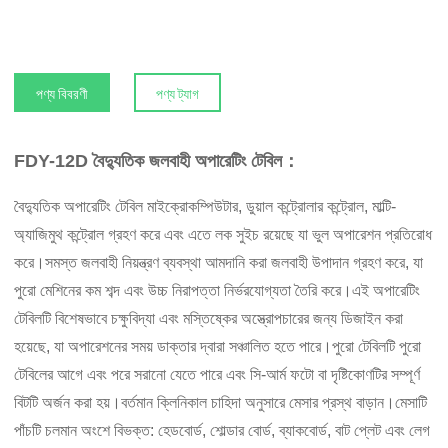
পণ্য বিবরণী
পণ্য ট্যাগ
FDY-12D বৈদ্যুতিক জলবাহী অপারেটিং টেবিল：
বৈদ্যুতিক অপারেটিং টেবিল মাইক্রোকম্পিউটার, ডুয়াল কন্ট্রোলার কন্ট্রোল, মাল্টি-
অ্যাজিমুথ কন্ট্রোল গ্রহণ করে এবং এতে লক সুইচ রয়েছে যা ভুল অপারেশন প্রতিরোধ
করে।সমস্ত জলবাহী নিয়ন্ত্রণ ব্যবস্থা আমদানি করা জলবাহী উপাদান গ্রহণ করে, যা
পুরো মেশিনের কম শব্দ এবং উচ্চ নিরাপত্তা নির্ভরযোগ্যতা তৈরি করে।এই অপারেটিং
টেবিলটি বিশেষভাবে চক্ষুবিদ্যা এবং মস্তিষ্কের অস্ত্রোপচারের জন্য ডিজাইন করা
হয়েছে, যা অপারেশনের সময় ডাক্তার দ্বারা সঞ্চালিত হতে পারে।পুরো টেবিলটি পুরো
টেবিলের আগে এবং পরে সরানো যেতে পারে এবং সি-আর্ম ফটো বা দৃষ্টিকোণটির সম্পূর্ণ
বিটটি অর্জন করা হয়।বর্তমান ক্লিনিকাল চাহিদা অনুসারে মেসার প্রস্থ বাড়ান।মেসাটি
পাঁচটি চলমান অংশে বিভক্ত: হেডবোর্ড, শোল্ডার বোর্ড, ব্যাকবোর্ড, বাট প্লেট এবং লেগ