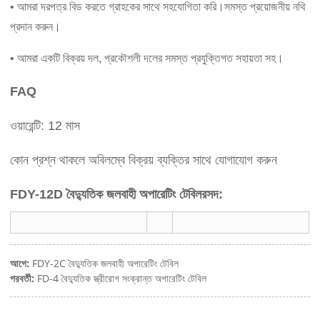
• আমরা দরপত্র বিড করতে গ্রাহকের সাথে সহযোগিতা করি।সমস্ত প্রয়োজনীয় নথি
প্রদান করুন।
• আমরা একটি বিক্রয় দল, প্রকৌশলী দলের সমস্ত প্রযুক্তিগত সহায়তা সহ।
FAQ
ওয়ারেন্টি: 12 মাস
কোন প্রশ্ন থাকলে অবিলম্বে বিক্রয় ব্যক্তির সাথে যোগাযোগ করুন
FDY-12D বৈদ্যুতিক জলবাহী অপারেটিং টেবিল
রসদ:
আগে:
FDY-2C বৈদ্যুতিক জলবাহী অপারেটিং টেবিল
পরবর্তী:
FD-4 বৈদ্যুতিক স্ত্রীরোগ সংক্রান্ত অপারেটিং টেবিল