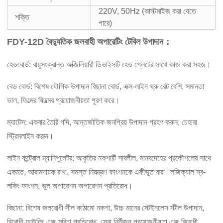
220V, 50Hz (কাস্টমাইজ করা যেতে
শক্তি
পারে)
FDY-12D বৈদ্যুতিক জলবাহী অপারেটিং টেবিল উপাদান：
হেডবোর্ড: বায়ুসংক্রান্ত অক্জিলিয়ারী ডিভাইসটি হেড প্লেটের সাথে কাজ করা সহজ।
বেড বোর্ড: বিশেষ যৌগিক উপাদান বিছানা বোর্ড, এক্স-লাইন থ্রু রেট বেশি, সমানতা
ভাল, ফিল্মের ফিল্মের প্রয়োজনীয়তা পূরণ করে।
ম্যাটেস: একবার তৈরি গদি, আন্তর্জাতিক জনপ্রিয় উপাদান গ্রহণ করুন, চেহারা
স্ট্রিমলাইন করুন।
লাইন কন্ট্রোল ম্যানিপুলেটর: আকৃতির নকশাটি সাবলীল, মানবদেহের প্রকৌশলের সাথে
একমত, আরামদায়ক রাখা, সমস্ত নিয়ন্ত্রণ ফাংশনকে একীভূত করা।লজিক্যাল স্ব-
লকিং ফাংশন, ভুল অপারেশন অপারেশন প্রতিরোধ।
বিছানা: বিশেষ জলরোধী সীল কাঠামো নকশা, উচ্চ মানের স্টেইনলেস স্টীল উপাদান,
বিরোধী ফাউলিং এবং মরিচা প্রতিরোধ, সেরা নির্বীজন প্রয়োজনীয়তা এবং বিরোধী