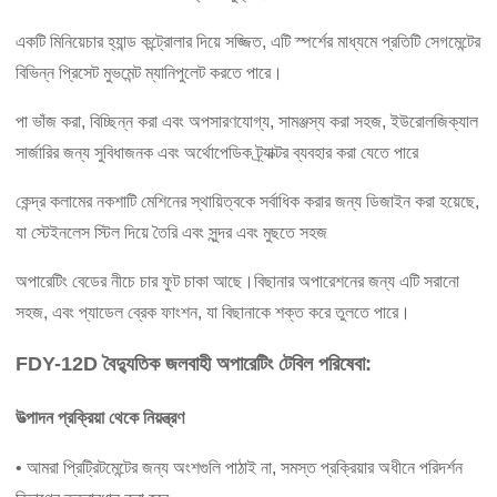
একটি মিনিয়েচার হ্যান্ড কন্ট্রোলার দিয়ে সজ্জিত, এটি স্পর্শের মাধ্যমে প্রতিটি সেগমেন্টের
বিভিন্ন প্রিসেট মুভমেন্ট ম্যানিপুলেট করতে পারে।
পা ভাঁজ করা, বিচ্ছিন্ন করা এবং অপসারণযোগ্য, সামঞ্জস্য করা সহজ, ইউরোলজিক্যাল
সার্জারির জন্য সুবিধাজনক এবং অর্থোপেডিক ট্র্যাক্টর ব্যবহার করা যেতে পারে
কেন্দ্র কলামের নকশাটি মেশিনের স্থায়িত্বকে সর্বাধিক করার জন্য ডিজাইন করা হয়েছে,
যা স্টেইনলেস স্টিল দিয়ে তৈরি এবং সুন্দর এবং মুছতে সহজ
অপারেটিং বেডের নীচে চার ফুট চাকা আছে।বিছানার অপারেশনের জন্য এটি সরানো
সহজ, এবং প্যাডেল ব্রেক ফাংশন, যা বিছানাকে শক্ত করে তুলতে পারে।
FDY-12D বৈদ্যুতিক জলবাহী অপারেটিং টেবিল পরিষেবা:
উত্পাদন প্রক্রিয়া থেকে নিয়ন্ত্রণ
• আমরা প্রিট্রিটমেন্টের জন্য অংশগুলি পাঠাই না, সমস্ত প্রক্রিয়ার অধীনে পরিদর্শন