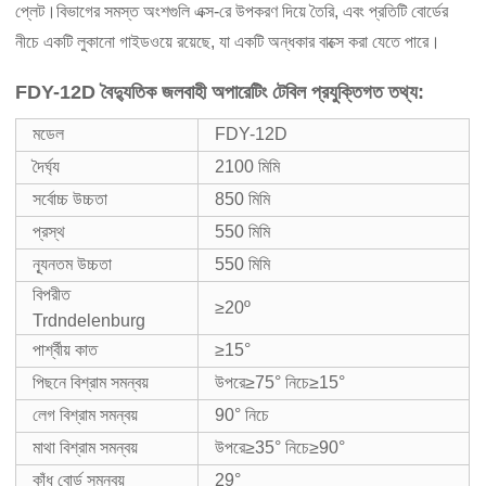
প্লেট।বিভাগের সমস্ত অংশগুলি এক্স-রে উপকরণ দিয়ে তৈরি, এবং প্রতিটি বোর্ডের
নীচে একটি লুকানো গাইডওয়ে রয়েছে, যা একটি অন্ধকার বাক্সে করা যেতে পারে।
FDY-12D বৈদ্যুতিক জলবাহী অপারেটিং টেবিল প্রযুক্তিগত তথ্য:
মডেল
FDY-12D
দৈর্ঘ্য
2100 মিমি
সর্বোচ্চ উচ্চতা
850 মিমি
প্রস্থ
550 মিমি
ন্যূনতম উচ্চতা
550 মিমি
বিপরীত
≥20º
Trdndelenburg
পার্শ্বীয় কাত
≥15°
পিছনে বিশ্রাম সমন্বয়
উপরে≥75° নিচে≥15°
লেগ বিশ্রাম সমন্বয়
90° নিচে
মাথা বিশ্রাম সমন্বয়
উপরে≥35° নিচে≥90°
কাঁধ বোর্ড সমন্বয়
29°