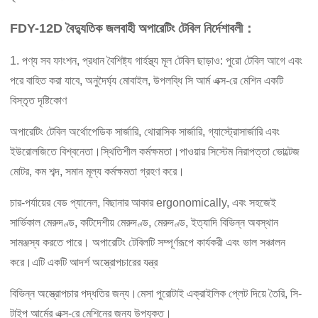
FDY-12D বৈদ্যুতিক জলবাহী অপারেটিং টেবিল নির্দেশাবলী：
1. পণ্য সব ফাংশন, প্রধান বৈশিষ্ট্য গার্হস্থ্য মূল টেবিল ছাড়াও: পুরো টেবিল আগে এবং
পরে বাহিত করা যাবে, অনুদৈর্ঘ্য মোবাইল, উপলব্ধি সি আর্ম এক্স-রে মেশিন একটি
বিস্তৃত দৃষ্টিকোণ
অপারেটিং টেবিল অর্থোপেডিক সার্জারি, থোরাসিক সার্জারি, গ্যাস্ট্রোসার্জারি এবং
ইউরোলজিতে বিশ্বনেতা।স্থিতিশীল কর্মক্ষমতা।পাওয়ার সিস্টেম নিরাপত্তা ভোল্টেজ
মোটর, কম শব্দ, সমান মূল্য কর্মক্ষমতা গ্রহণ করে।
চার-পর্যায়ের বেড প্যানেল, বিছানার আকার ergonomically, এবং সহজেই
সার্ভিকাল মেরুদণ্ড, কটিদেশীয় মেরুদণ্ড, মেরুদণ্ড, ইত্যাদি বিভিন্ন অবস্থান
সামঞ্জস্য করতে পারে। অপারেটিং টেবিলটি সম্পূর্ণরূপে কার্যকরী এবং ভাল সঞ্চালন
করে।এটি একটি আদর্শ অস্ত্রোপচারের যন্ত্র
বিভিন্ন অস্ত্রোপচার পদ্ধতির জন্য।মেসা পুরোটাই এক্রাইলিক প্লেট দিয়ে তৈরি, সি-
টাইপ আর্মের এক্স-রে মেশিনের জন্য উপযুক্ত।