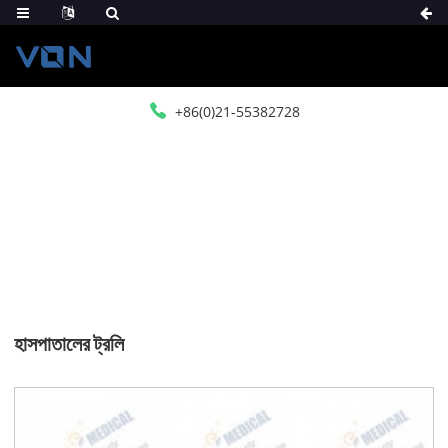
+86(0)21-55382728
বাড়ি
পণ্য
মেডিকেল ফিউচার
হাসপাতালের ট্রলি
হাসপাতালের ট্রলি