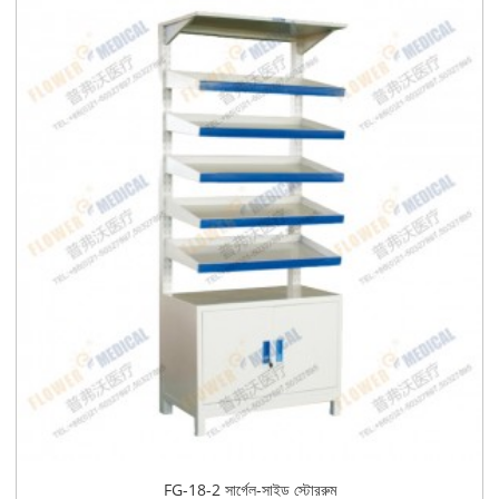
FG-18-2 সার্গেল-সাইড স্টোররুম