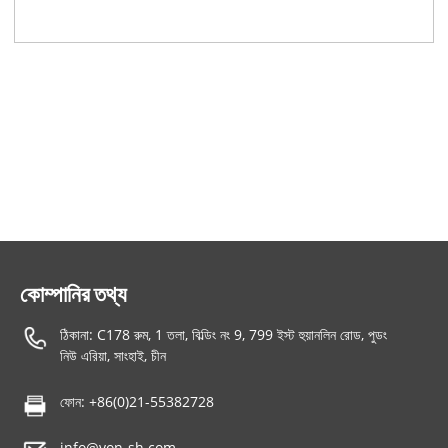
কোম্পানির তথ্য
ঠিকানা: C178 রুম, 1 তলা, বিল্ডিং নং 9, 799 ইস্ট হুয়ানলিন রোড, পুডং
নিউ এরিয়া, সাংহাই, চীন
ফোন: +86(0)21-55382728
info@von-sh.com