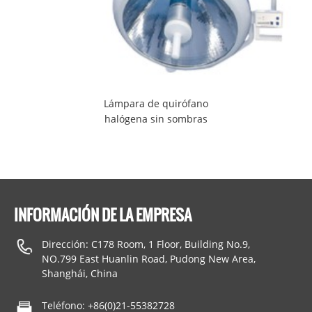
Lámpara de quirófano
halógena sin sombras
FZ500
INFORMACIÓN DE LA EMPRESA
Dirección: C178 Room, 1 Floor, Building No.9,
NO.799 East Huanlin Road, Pudong New Area,
Shanghái, China
Teléfono: +86(0)21-55382728