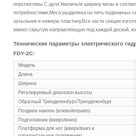
перспективы C-дуги.Увеличьте ширину мезы в соотве
потребностями.Меса разделена на пять подвижных сег
затыльник и ножную пластину.Все части секции изгот
имеют скрытую направляющую под каждой доской, ко
Технические параметры электрического гид
FDY-2C:
Модель
Длина
Ширина
Регулируемый диапазон высоты
Обратный Тренделенбург/Тренделенбург
Позднее наклон (влево/вправо)
Подголовник (вверх/вниз)
Платформа для ног (вверх/вниз и
горизонтальное положение)