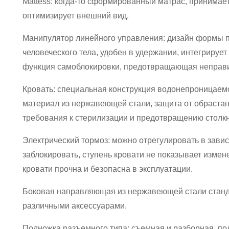
Mattess: когда-то сформированный матрас, принима
оптимизирует внешний вид.
Манипулятор линейного управления: дизайн формы п
человеческого тела, удобен в удержании, интегрируе
функция самоблокировки, предотвращающая неправи
Кровать: специальная конструкция водонепроницаем
материал из нержавеющей стали, защита от обраста
требования к стерилизации и предотвращению столк
Электрический тормоз: можно отрегулировать в завис
заблокировать, ступень кровати не показывает измен
кровати прочна и безопасна в эксплуатации.
Боковая направляющая из нержавеющей стали станд
различными аксессуарами.
Подножка разъемного типа: съемная и разборная, по