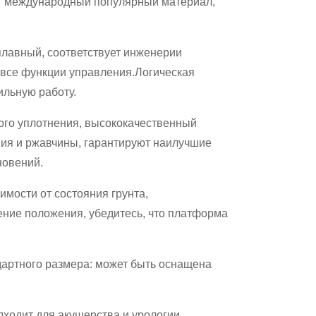
ет международный популярный материал,
лавный, соответствует инженерии
т все функции управления.Логическая
льную работу.
ого уплотнения, высококачественный
ния и ржавчины, гарантируют наилучшие
новений.
имости от состояния грунта,
ение положения, убедитесь, что платформа
артного размера: может быть оснащена
дходит для акушерства и урологии.