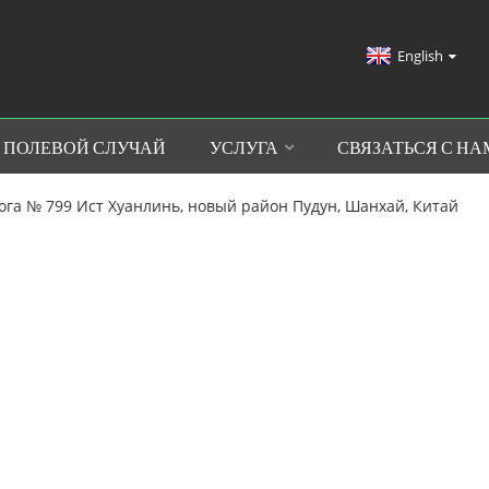
English
ПОЛЕВОЙ СЛУЧАЙ
УСЛУГА
СВЯЗАТЬСЯ С Н
рога № 799 Ист Хуанлинь, новый район Пудун, Шанхай, Китай
ОПЕРАЦИОННЫЙ СТОЛ
ЭЛЕКТРИЧЕСКИЙ О