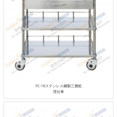
FC-18ステンレス鋼製三層処
理台車