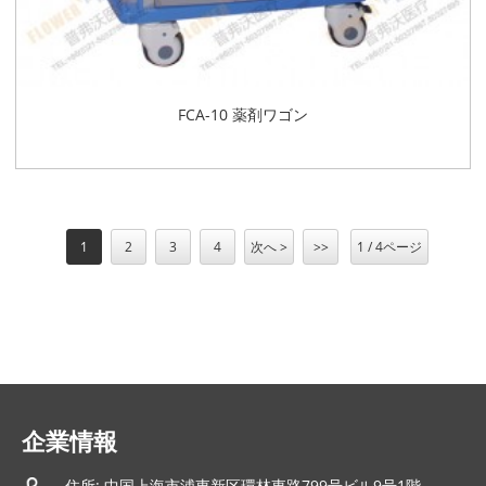
FCA-10 薬剤ワゴン
1
2
3
4
次へ >
>>
1 / 4ページ
企業情報
住所: 中国上海市浦東新区環林東路799号ビル9号1階